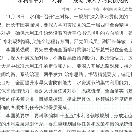
水利部召开“三对标、一规划”深入学习贯彻党的
时间：[2025-11-28] 作者：本站编辑 浏览次数
11月28日，水利部召开“三对标、一规划”深入学习贯彻党的
记、部长李国英强调，要深入学习贯彻党的二十届四中全会精神
务对标，确保水利工作始终沿着习近平总书记指引的方向前进，确
五”水利规划编制实施全过程各方面。部党组成员、副部长陈敏、
李国英强调，要完整准确全面学习贯彻习近平总书记在全会上的
议》，深入开展政治对标，不断提高政治判断力、政治领悟力、
化大局中找准水利工作的定位和方向。要深入开展思路对标，持之
空间均衡、系统治理、两手发力”治水思路，悟透精髓要义，锚定
全目标，全面提升水旱灾害防御能力、水资源节约集约利用能力
态保护治理能力。要深入开展任务对标，系统梳理、全面落实《
担负的任务领会准、目标掌握清、措施定具体，逐领域逐年度确
明确的各项水利任务按时保质完成。
李国英要求，要科学编制“十五五”水利各领域规划，形成定位
接的水利发展规划体系。要注重规划目标任务和政策举措的系统